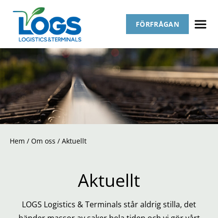
FÖRFRÅGAN
Hem
/
Om oss
/
Aktuellt
Aktuellt
LOGS Logistics & Terminals står aldrig stilla, det
händer massor av saker hela tiden och vi gör vårt