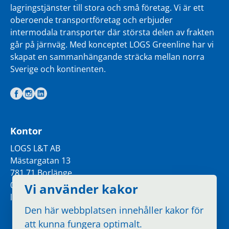
lagringstjänster till stora och små företag. Vi är ett
oberoende transportföretag och erbjuder
intermodala transporter där största delen av frakten
går på järnväg. Med konceptet LOGS Greenline har vi
skapat en sammanhängande sträcka mellan norra
Sverige och kontinenten.
Kontor
LOGS L&T AB
Mästargatan 13
781 71 Borlänge
0243-22 40 70
Vi använder kakor
logs@logs.se
Den här webbplatsen innehåller kakor för
att kunna fungera optimalt.