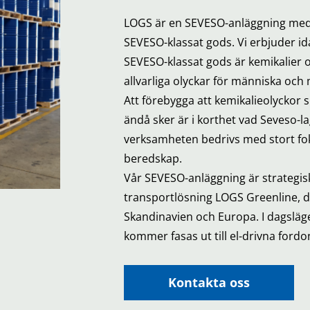
LOGS är en SEVESO-anläggning med m
SEVESO-klassat gods. Vi erbjuder id
SEVESO-klassat gods är kemikalier 
allvarliga olyckar för människa och m
Att förebygga att kemikalieolyckor 
ändå sker är i korthet vad Seveso-l
verksamheten bedrivs med stort fok
beredskap.
Vår SEVESO-anläggning är strategis
transportlösning LOGS Greenline, dä
Skandinavien och Europa. I dagsläge
kommer fasas ut till el-drivna fordo
Kontakta oss