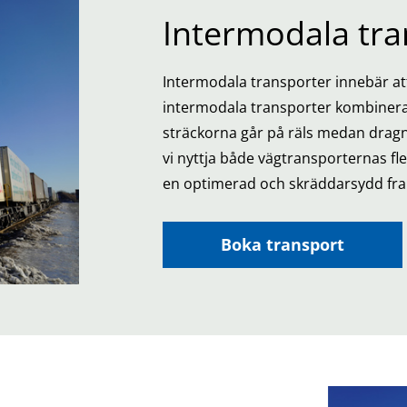
Intermodala tra
Intermodala transporter innebär att
intermodala transporter kombinerar
sträckorna går på räls medan dragni
vi nyttja både vägtransporternas fle
en optimerad och skräddarsydd frak
Boka transport