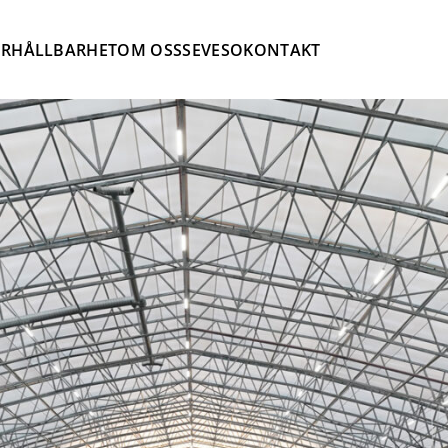
ER
HÅLLBARHET
OM OSS
SEVESO
KONTAKT