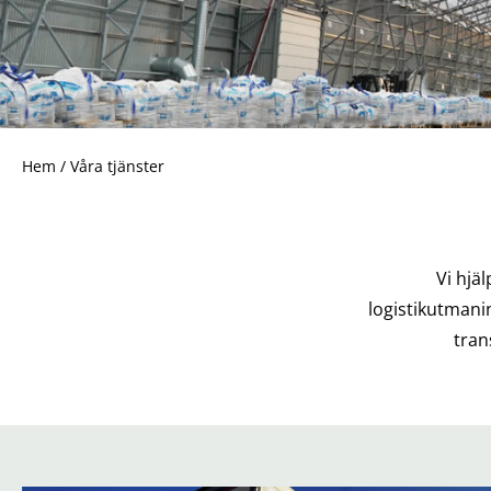
Hem
/
Våra tjänster
Vi hjä
logistikutmanin
tran