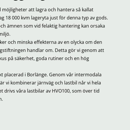
öjligheter att lagra och hantera så kallat
ag 18 000 kvm lageryta just för denna typ av gods.
och ämnen som vid felaktig hantering kan orsaka
iljö.
sker och minska effekterna av en olycka om den
agstiftningen handlar om. Detta gör vi genom att
us på säkerhet, goda rutiner och en hög
kt placerad i Borlänge. Genom vår intermodala
r vi kombinerar järnväg och lastbil når vi hela
t drivs våra lastbilar av HVO100, som över tid
n.